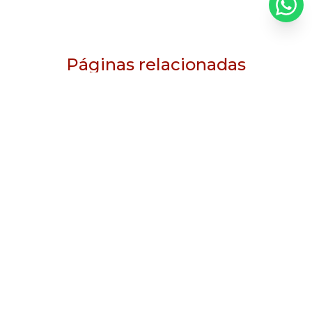
Páginas relacionadas
Eletro calha plastica preço
Adequação de maquinas nr12
Empresas de instalações elétricas em sp