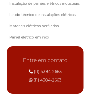
Instalação de painéis elétricos industriais
Laudo técnico de instalações elétricas
Materiais elétricos perfilados
Painel elétrico em inox
Projeto de painéis elétricos
Entre em contato
Serviços de instalações elétricas
Eletro calha plastica preço
(11) 4384-2663
(11) 4384-2663
Empresas de instalações industriais
Laudo spda preço
Montagem de painéis elétricos
industriais