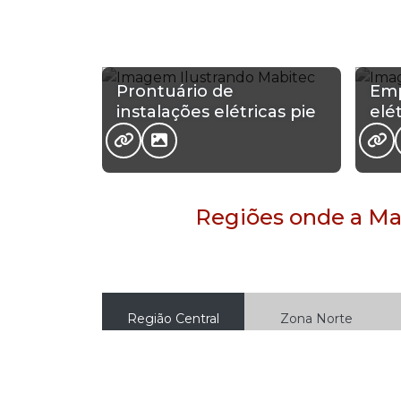
Prontuário de
Emp
instalações elétricas pie
elé
Regiões onde a Mab
Região Central
Zona Norte
Aclimação
Bela Vista
B
Higienópolis
Glicério
L