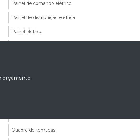
Painel de comando elétrico
Painel de distribuição elétrica
Painel elétrico
Painel elétrico industrial preço
Painel elétrico preço
Painel para banco de capacitores
um orçamento.
Painel tta
Quadro de distribuição
Quadro de distribuição preço
Quadro de tomadas