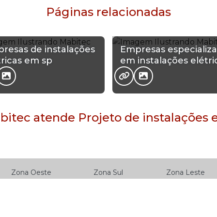
Páginas relacionadas
resas de instalações
Empresas especializ
tricas em sp
em instalações elétri
itec atende Projeto de instalações elé
Zona Oeste
Zona Sul
Zona Leste
om Retiro
Brás
Cambuci
iberdade
Luz
Pari