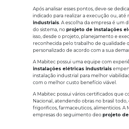
Após analisar esses pontos, deve-se dedi
indicado para realizar a execução ou, at
industriais
. A escolha da empresa é um d
do sistema, no
projeto de instalações el
isso, desde o projeto, planejamento e e
reconhecida pelo trabalho de qualidade 
personalizado de acordo com a sua dema
A Mabitec possui uma equipe com experiên
instalações elétricas industriais
empenh
instalação industrial para melhor viabili
com o melhor custo benefício viável.
A Mabitec possui vários certificados que
Nacional, atendendo obras no brasil tod
frigorificos, farmaceuticos, alimenticios.
empresas do seguimento deo
projeto de