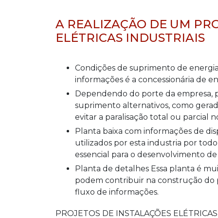
A REALIZAÇÃO DE UM PR
ELÉTRICAS INDUSTRIAIS
Condições de suprimento de energia elétrica A responsável por prestar esses tipos de
informações é a concessionária de ene
Dependendo do porte da empresa, podem ser necessários investimentos em recursos de
suprimento alternativos, como gera
evitar a paralisação total ou parcial 
Planta baixa com informações de disposição física das máquinas e equipamentos
utilizados por esta industria por t
essencial para o desenvolvimento de u
Planta de detalhes Essa planta é muito importante pois contem particularidades que
podem contribuir na construção do pro
fluxo de informações.
PROJETOS DE INSTALAÇÕES ELÉTRICAS I