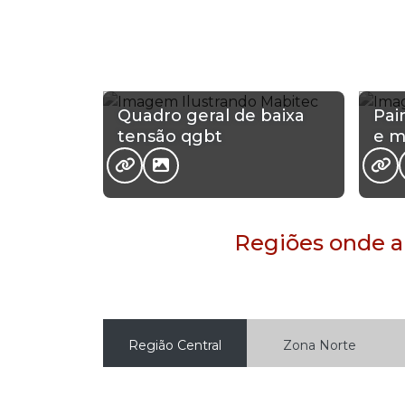
Quadro geral de baixa
Pai
tensão qgbt
e m
Regiões onde a
Região Central
Zona Norte
Aclimação
Bela Vista
B