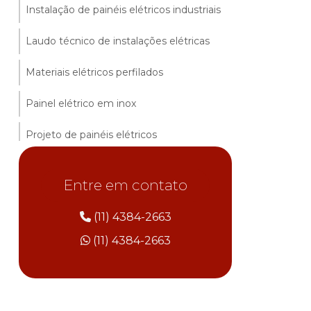
Instalação de painéis elétricos industriais
Laudo técnico de instalações elétricas
Materiais elétricos perfilados
Painel elétrico em inox
Projeto de painéis elétricos
Serviços de instalações elétricas
Entre em contato
Eletro calha plastica preço
(11) 4384-2663
Empresas de instalações industriais
(11) 4384-2663
Laudo spda preço
Montagem de painéis elétricos
industriais