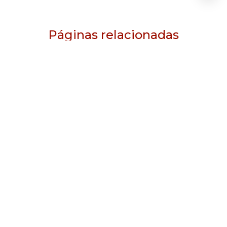
Páginas relacionadas
Quadro geral de baixa tensão qgbt
Quadro elétrico qgbt
Quadro de transferência