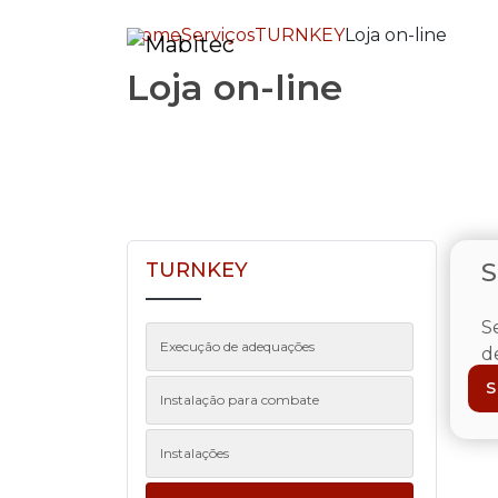
Home
Serviços
TURNKEY
Loja on-line
Loja on-line
S
TURNKEY
S
Execução de adequações
d
te
Instalação para combate
Instalações