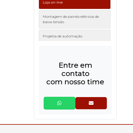
Loja on-line
Montagem de painéis elétricos de
baixa tensão
Projetos de automação
Serviço TURNKEY
Entre em
contato
com nosso time