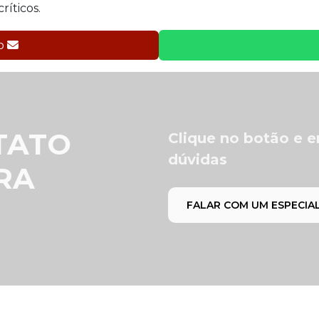
ríticos.
to
TATO
Clique no botão e e
dúvidas
RA
FALAR COM UM ESPECIA