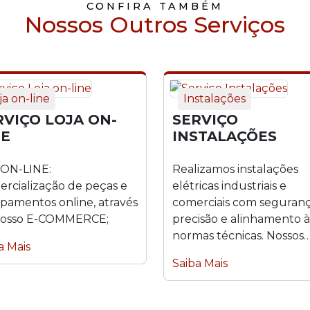
CONFIRA TAMBÉM
Nossos Outros Serviços
ja on-line
Instalações
RVIÇO LOJA ON-
SERVIÇO
NE
INSTALAÇÕES
 ON-LINE:
Realizamos instalações
rcialização de peças e
elétricas industriais e
pamentos online, através
comerciais com seguranç
nosso E-COMMERCE;
precisão e alinhamento à
normas técnicas. Nossos
a Mais
serviços abrangem desde
Saiba Mais
infraestrutura...